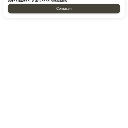
соглашаетесь с их использованием.
Согласен
Проспект казанский д. 224/13-5
ПГО Гараж 2000 16/5
Посмотреть на карте
8 (8552) 44-85-80
8 (8552) 44-88-53
8 (8552) 44-54-49
E-mail:
kamstandart@mail.ru