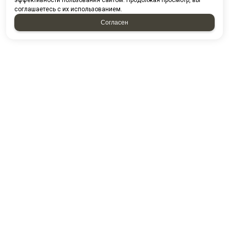
эффективности пользования сайтом. Продолжая просмотр, вы
соглашаетесь с их использованием.
Согласен
Проспект казанский д. 224/13-5
ПГО Гараж 2000 16/5
Посмотреть на карте
8 (8552) 44-85-80
8 (8552) 44-88-53
8 (8552) 44-54-49
E-mail:
kamstandart@mail.ru