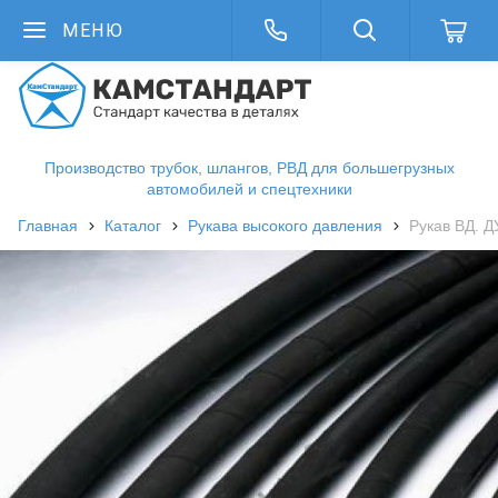
МЕНЮ
Производство трубок, шлангов, РВД для большегрузных
автомобилей и спецтехники
Главная
Каталог
Рукава высокого давления
Рукав ВД. Д