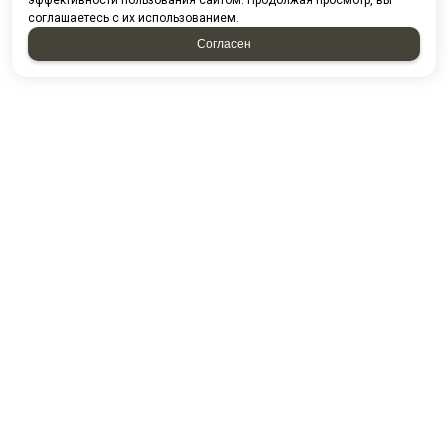
эффективности пользования сайтом. Продолжая просмотр, вы
соглашаетесь с их использованием.
Согласен
Проспект казанский д. 224/13-5
ПГО Гараж 2000 16/5
Посмотреть на карте
8 (8552) 44-85-80
8 (8552) 44-88-53
8 (8552) 44-54-49
E-mail:
kamstandart@mail.ru