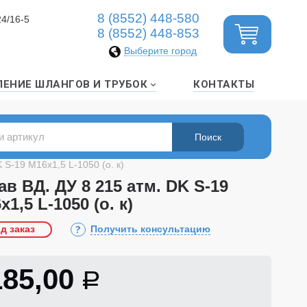
8 (8552) 448-580
24/16-5
8 (8552) 448-853
Выберите город
ЛЕНИЕ ШЛАНГОВ И ТРУБОК
КОНТАКТЫ
 S-19 М16х1,5 L-1050 (о. к)
ав ВД. ДУ 8 215 атм. DK S-19
х1,5 L-1050 (о. к)
д заказ
Получить консультацию
185,00
Р