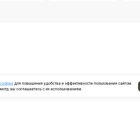
cookies
для повышения удобства и эффективности пользования сайтом.
мотр, вы соглашаетесь с их использованием.
т казанский д. 224/13-
8 (8552) 44-85-80
8 (8552) 44-88-53
аж 2000 16/5
8 (8552) 44-54-49
еть на карте