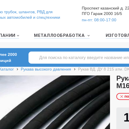
Проспект казанский д. 2
о трубок, шлангов, РВД для
ПГО Гараж 2000 16/5
ных автомобилей и спецтехники
пн-пт: 08:00-17:00
ПАНИИ
МЕТАЛЛООБРАБОТКА
ИЗГОТОВ
лее 2000
зиций
Каталог
Рукава высокого давления
Рукав ВД. ДУ 8 215 атм. DK
Рук
М16
по