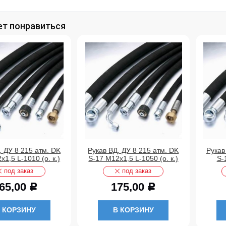
т понравиться
. ДУ 8 215 атм. DK
Рукав ВД. ДУ 8 215 атм. DK
Рукав
х1,5 L-1010 (о. к.)
S-17 М12х1,5 L-1050 (о. к.)
S-
под заказ
под заказ
65,00
175,00
Р
Р
 КОРЗИНУ
В КОРЗИНУ