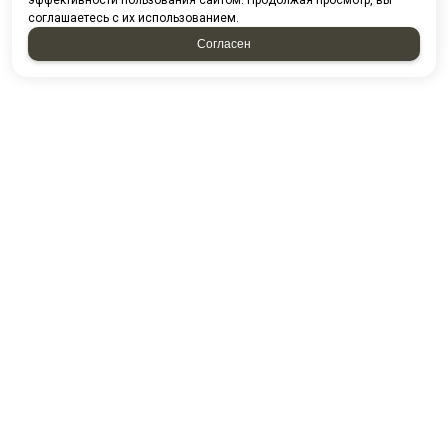
эффективности пользования сайтом. Продолжая просмотр, вы
соглашаетесь с их использованием.
Согласен
Проспект казанский д. 224/13-5
ПГО Гараж 2000 16/5
Посмотреть на карте
8 (8552) 44-85-80
8 (8552) 44-88-53
8 (8552) 44-54-49
E-mail:
kamstandart@mail.ru