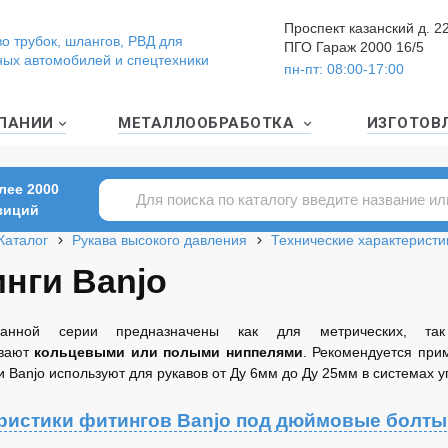
Проспект казанский д. 2
о трубок, шлангов, РВД для
ПГО Гараж 2000 16/5
ных автомобилей и спецтехники
пн-пт: 08:00-17:00
ПАНИИ
МЕТАЛЛООБРАБОТКА
ИЗГОТОВ
лее 2000
зиций
Каталог
Рукава высокого давления
Технические характеристи
нги Banjo
данной серии предназначены как для метрических, 
вают
кольцевыми или полыми ниппелями
. Рекомендуется при
ги Banjo используют для рукавов от Ду 6мм до Ду 25мм в системах
ристики фитингов Banjo под дюймовые болты