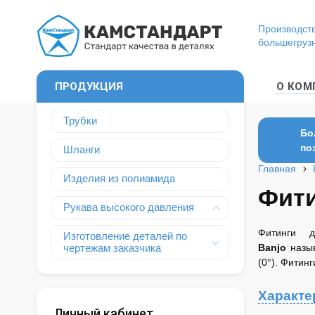
Производств
большегруз
ПРОДУКЦИЯ
О КОМ
Трубки
Бо
по
Шланги
Главная
Изделия из полиамида
Фити
Рукава высокого давления
Фитинги 
Изготовление деталей по
чертежам заказчика
Banjo
назы
(0°). Фитин
Характе
Личный кабинет