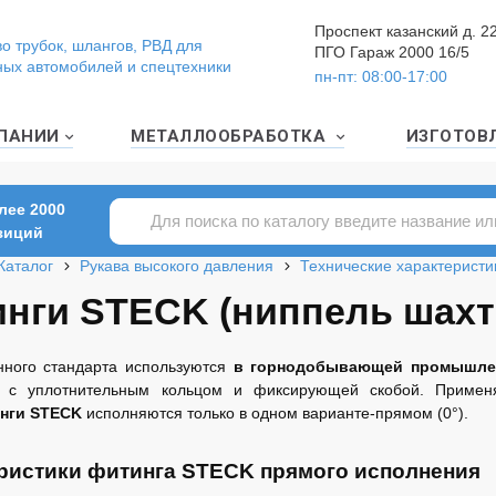
Проспект казанский д. 2
о трубок, шлангов, РВД для
ПГО Гараж 2000 16/5
ных автомобилей и спецтехники
пн-пт: 08:00-17:00
ПАНИИ
МЕТАЛЛООБРАБОТКА
ИЗГОТОВ
лее 2000
зиций
Каталог
Рукава высокого давления
Технические характеристи
нги STECK (ниппель шах
нного стандарта используются
в горнодобывающей промышле
е с уплотнительным кольцом и фиксирующей скобой. Примен
нги STECK
исполняются только в одном варианте-прямом (0°).
ристики фитинга STECK прямого исполнения