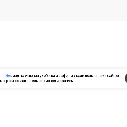
cookies
для повышения удобства и эффективности пользования сайтом.
мотр, вы соглашаетесь с их использованием.
т казанский д. 224/13-
8 (8552) 44-85-80
8 (8552) 44-88-53
аж 2000 16/5
8 (8552) 44-54-49
еть на карте