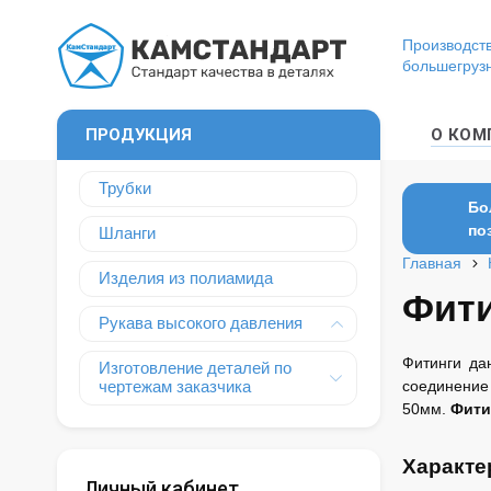
Производств
большегруз
ПРОДУКЦИЯ
О КОМ
Трубки
Бо
по
Шланги
Главная
Изделия из полиамида
Фити
Рукава высокого давления
Фитинги да
Изготовление деталей по
чертежам заказчика
соединени
50мм.
Фити
Характе
Личный кабинет