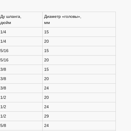
Ду шланга,
Диаметр «головы»,
дюйм
мм
1/4
15
1/4
20
5/16
15
5/16
20
3/8
15
3/8
20
3/8
24
1/2
20
1/2
24
1/2
29
5/8
24