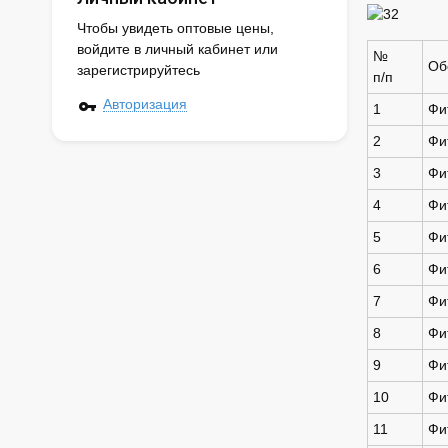
Чтобы увидеть оптовые цены,
войдите в личный кабинет или
№
Об
зарегистрируйтесь
п/п
Авторизация
1
Фит
2
Фит
3
Фит
4
Фит
5
Фит
6
Фит
7
Фит
8
Фит
9
Фит
10
Фит
11
Фит