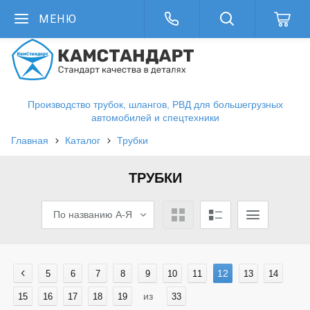
МЕНЮ
Производство трубок, шлангов, РВД для большегрузных
автомобилей и спецтехники
Главная
Каталог
Трубки
ТРУБКИ
По названию А-Я
12
5
6
7
8
9
10
11
13
14
из
15
16
17
18
19
33