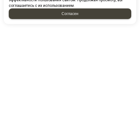
эффективности пользования сайтом. Продолжая просмотр, вы
соглашаетесь с их использованием.
Согласен
Проспект казанский д. 224/13-5
ПГО Гараж 2000 16/5
Посмотреть на карте
8 (8552) 44-85-80
8 (8552) 44-88-53
8 (8552) 44-54-49
E-mail:
kamstandart@mail.ru