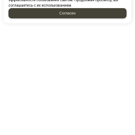
эффективности пользования сайтом. Продолжая просмотр, вы
соглашаетесь с их использованием.
Согласен
Проспект казанский д. 224/13-5
ПГО Гараж 2000 16/5
Посмотреть на карте
8 (8552) 44-85-80
8 (8552) 44-88-53
8 (8552) 44-54-49
E-mail:
kamstandart@mail.ru