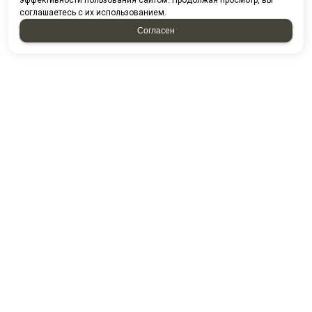
эффективности пользования сайтом. Продолжая просмотр, вы
соглашаетесь с их использованием.
Согласен
Проспект казанский д. 224/13-5
ПГО Гараж 2000 16/5
Посмотреть на карте
8 (8552) 44-85-80
8 (8552) 44-88-53
8 (8552) 44-54-49
E-mail:
kamstandart@mail.ru