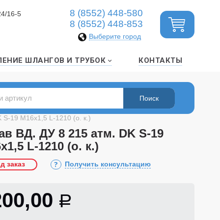
8 (8552) 448-580
24/16-5
8 (8552) 448-853
Выберите город
ЛЕНИЕ ШЛАНГОВ И ТРУБОК
КОНТАКТЫ
 S-19 М16х1,5 L-1210 (о. к.)
ав ВД. ДУ 8 215 атм. DK S-19
х1,5 L-1210 (о. к.)
д заказ
Получить консультацию
200,00
Р