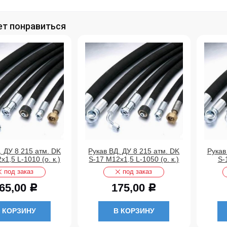
т понравиться
. ДУ 8 215 атм. DK
Рукав ВД. ДУ 8 215 атм. DK
Рукав
х1,5 L-1010 (о. к.)
S-17 М12х1,5 L-1050 (о. к.)
S-
под заказ
под заказ
65,00
175,00
Р
Р
 КОРЗИНУ
В КОРЗИНУ