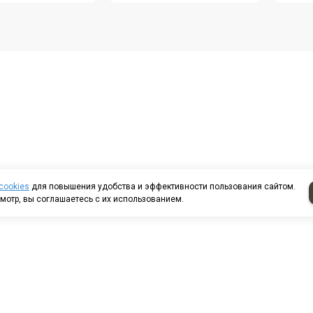
cookies
для повышения удобства и эффективности пользования сайтом.
мотр, вы соглашаетесь с их использованием.
т казанский д. 224/13-
8 (8552) 44-85-80
8 (8552) 44-88-53
аж 2000 16/5
8 (8552) 44-54-49
еть на карте