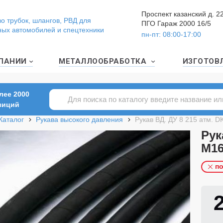
Проспект казанский д. 2
о трубок, шлангов, РВД для
ПГО Гараж 2000 16/5
ных автомобилей и спецтехники
пн-пт: 08:00-17:00
ПАНИИ
МЕТАЛЛООБРАБОТКА
ИЗГОТОВ
лее 2000
зиций
Каталог
Рукава высокого давления
Рукав ВД. ДУ 8 215 атм. DK
Рук
М16
по